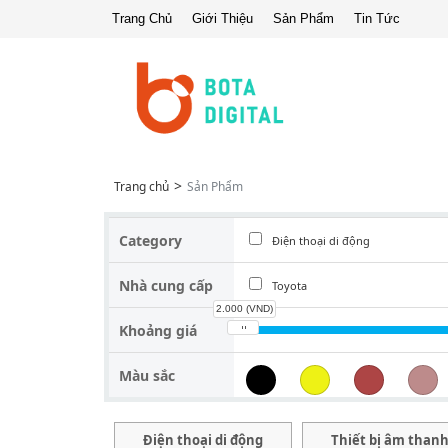
Trang Chủ
Giới Thiệu
Sản Phẩm
Tin Tức
Trang chủ
Sản Phẩm
Category
Điện thoại di động
Đồng hồ thông minh
Nhà cung cấp
Toyota
2.000 (VND)
Khoảng giá
Màu sắc
Điện thoại di động
Thiết bị âm than