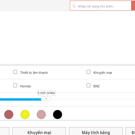
Thiết bị âm thanh
Khuyến mại
Kỹ thuật số
Honda
BNC
5.000 (VND)
h
Khuyến mại
Máy tính bảng
Đ