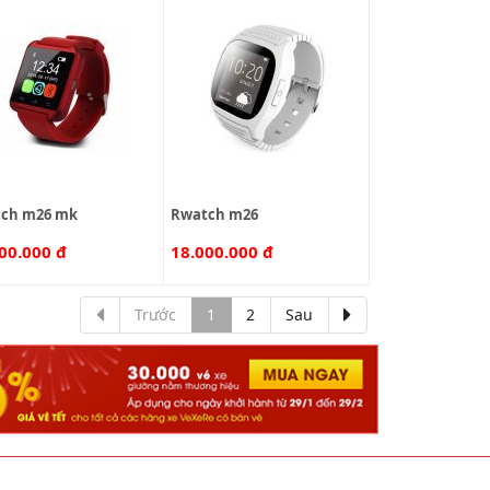
tch m26 mk
rwatch m26
00.000 đ
18.000.000 đ
Trước
1
2
Sau